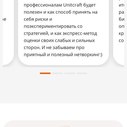
профессионалам Unitcraft будет
ите
полезен и как способ принять на
рас
ное
себя риски и
биз
е
поэкспериментировать со
опе
стратегией, и как экспресс-метод
кра
а
оценки своих слабых и сильных
соп
сторон. И не забываем про
приятный и полезный нетворкинг:)