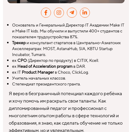
Основатель и Генеральный Директор IT Академии Make IT
и Make IT kids. Мы обучили и выпустили 400+ студентов с
показателем трудоустройства 87%.
Трекер
и консультант стартапов в Центрально-Азиатских
Акселлератрах: MOST, AstanaHub, SIA, KBTU Startup
Incubator, Tumaris.
ex
CPO
(Директор по продукту) в CITIX, Kcell.
ex
Head of Acceleration program
в DAR.
ex IT
Product Manager
в Choco, ClickLog.
Учитель начальных классов.
Степендиат президентского гранта.
Я верю в безграничный потенциал каждого ребёнка
и хочу помочь им раскрыть свои таланты. Как
дипломированный педагог и профессионал с
многолетним опытом работы в сфере технологий и
образования, я знаю, как сделать обучение не только
эффективным, но и увлекательным.