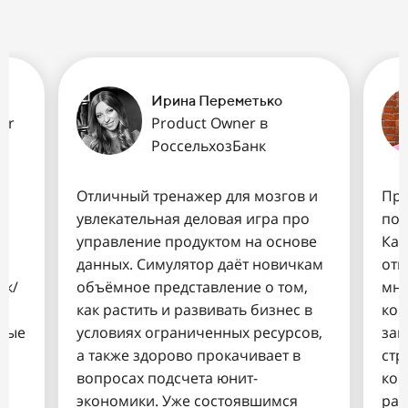
Ирина Переметько
er
Product Owner в
РоссельхозБанк
Отличный тренажер для мозгов и
Про
увлекательная деловая игра про
пот
управление продуктом на основе
Каж
данных. Симулятор даёт новичкам
отк
ок/
объёмное представление о том,
мне
как растить и развивать бизнес в
ком
зные
условиях ограниченных ресурсов,
зав
а также здорово прокачивает в
стр
вопросах подсчета юнит-
ком
экономики. Уже состоявшимся
раз